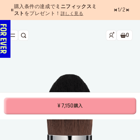
購入条件の達成で
ミニフィックスミ
1
/
2
スト
をプレゼント！
詳しく見る
0
検索
ショッ
新作&ベストセラー
べスコス受賞アイテム
フェイス
アイ
リップ
¥ 7,150
購入
ツール・アクセサリー
キャンペーン
ラストチャンス
店舗検索