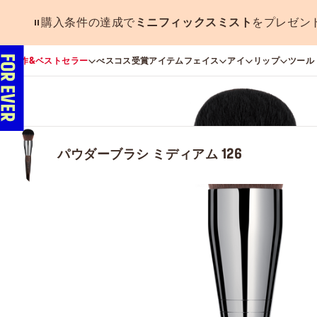
購入条件の達成で
ミニフィックスミスト
をプレゼン
新作&ベストセラー
べスコス受賞アイテム
フェイス
アイ
リップ
ツール
パウダーブラシ ミディアム 126