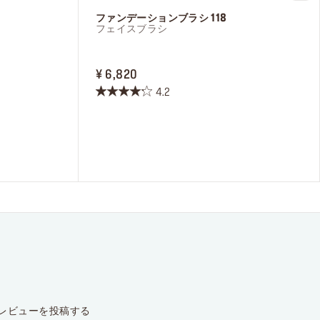
ファンデーションブラシ 118
フェイスブラシ
PRICE ¥ 6,820
¥ 6,820
希望し、メ
パーソナラ
4.2
星
ことを認め
4.2
／
5
個
で
す。
23
件
の
レ
ビ
ュ
ー