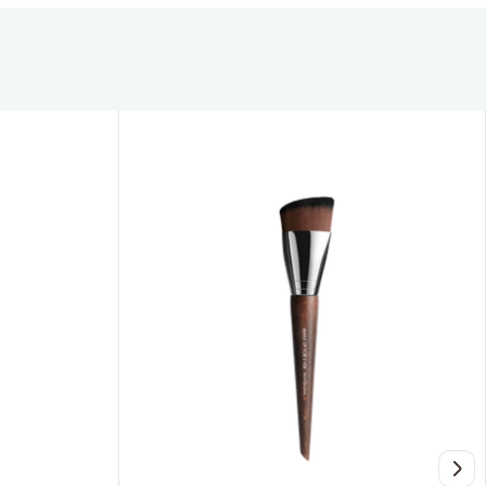
へよう
け。
で
プル
を