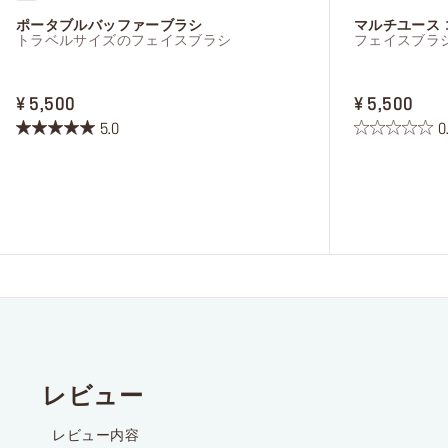
ポータブルバッファーブラシ
マルチユース 
トラベルサイズのフェイスブラシ
フェイスブラ
PRICE ¥ 5,500
PRIC
¥ 5,500
¥ 5,500
5.0
0
星
星
5.0
0.0
／
／
5
5
個
個
で
で
す。
す。
1
件
の
レ
ビ
ュ
ー