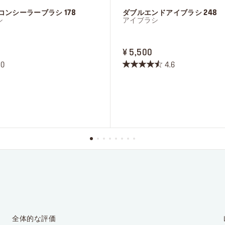
*メールアドレス
コンシーラーブラシ 178
ダブルエンドアイブラシ 248
シ
アイブラシ
E ¥ 5,500
PRICE ¥ 5,500
¥ 5,500
メイクアップフォーエバーのお知らせを受け取ることを
イクアップフォーエバーが個人情報を元にご案内内容を
.0
4.6
星
イズすることを許可します。また、私は16歳以上である
4.6
ます。*詳細はプライバシーポリシーをご確認ください。
／
5
登録する
個
で
す。
9
件
の
レ
ビ
ュ
ー