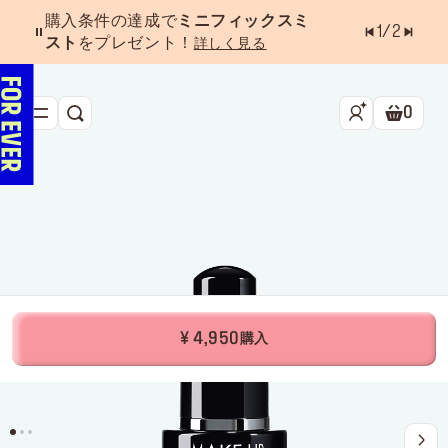
購入条件の達成で
ミニフィックスミ
1
/
2
スト
をプレゼント！
詳しく見る
0
検索
ショッ
新作&ベストセラー
べスコス受賞アイテム
フェイス
アイ
リップ
¥ 4,950
購入
ツール・アクセサリー
キャンペーン
ラストチャンス
店舗検索