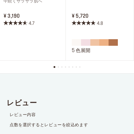
中続くサラサラ肌へ
PRICE ¥ 3,190
PRICE ¥ 5,720
¥ 3,190
¥ 5,720
4.7
4.8
星
星
4.7
4.8
／
／
5
5
5 色展開
個
個
で
で
す。
す。
3
109
件
件
の
の
レ
レ
ビ
ビ
ュ
ュ
ー
ー