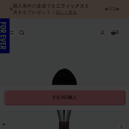
購入条件の達成で
ミニフィックスミ
1
/
2
スト
をプレゼント！
詳しく見る
0
検索
ショッ
新作&ベストセラー
べスコス受賞アイテム
フェイス
アイ
リップ
¥ 8,140
購入
ツール・アクセサリー
キャンペーン
ラストチャンス
店舗検索