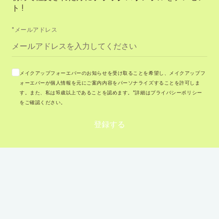
ト !
*メールアドレス
メイクアップフォーエバーのお知らせを受け取ることを希望し、メイクアップフ
ォーエバーが個人情報を元にご案内内容をパーソナライズすることを許可しま
す。また、私は16歳以上であることを認めます。*詳細はプライバシーポリシー
をご確認ください。
登録する
インスピレーションがここに
@MAKEUPFOREVERJAPAN
@MAKEUPFOREVERJAPAN
@MAKEUPFO