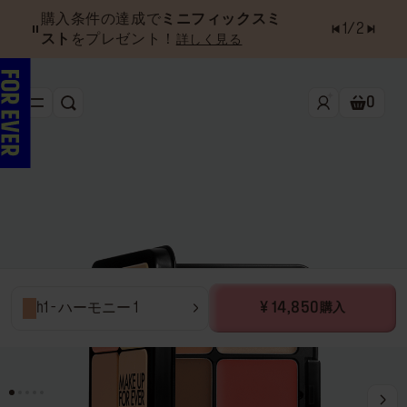
購入条件の達成で
ミニフィックスミ
1
/
2
スト
をプレゼント！
詳しく見る
0
検索
ショッ
新作&ベストセラー
べスコス受賞アイテム
フェイス
アイ
リップ
h1 - ハーモニー 1
¥ 14,850
購入
ツール・アクセサリー
キャンペーン
ラストチャンス
店舗検索