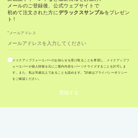
メールのご登録後、公式ウェブサイトで
初めて注文された方に
デラックスサンプル
をプレゼン
ト !
*メールアドレス
メイクアップフォーエバーのお知らせを受け取ることを希望し、メイクアップフ
ォーエバーが個人情報を元にご案内内容をパーソナライズすることを許可しま
す。また、私は16歳以上であることを認めます。*詳細はプライバシーポリシー
をご確認ください。
登録する
インスピレーションがここに
@MAKEUPFOREVERJAPAN
@MAKEUPFOREVERJAPAN
@MAKEUPFO