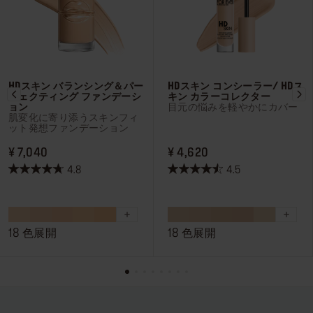
HDスキン バランシング＆パー
HDスキン コンシーラー/ HDス
フェクティング ファンデーシ
キン カラーコレクター
ョン
目元の悩みを軽やかにカバー
肌変化に寄り添うスキンフィ
ット発想ファンデーション
PRICE ¥ 7,040
PRICE ¥ 4,620
¥ 7,040
¥ 4,620
4.8
4.5
星
星
4.8
4.5
／
／
5
5
18 色展開
18 色展開
個
個
で
で
す。
す。
204
624
件
件