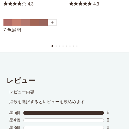
4.3
4.9
星
星
4.3
4.9
／
／
5
5
7 色展開
個
個
で
で
す。
す。
28
75
件
件
の
の
レ
レ
ビ
ビ
ュ
ュ
ー
ー