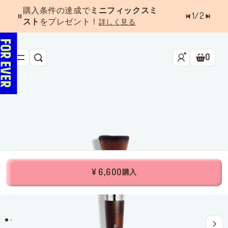
購入条件の達成で
ミニフィックスミ
1
/
2
スト
をプレゼント！
詳しく見る
0
検索
ショッ
新作&ベストセラー
べスコス受賞アイテム
フェイス
アイ
リップ
¥ 6,600
購入
ツール・アクセサリー
キャンペーン
ラストチャンス
店舗検索