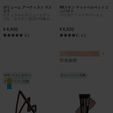
ボリューム アーティスト マス
HDスキン マットベルベットコ
カラ
ンパクト
ナチュラルもボリュームアッ
パウダーファンデーション
プも、なりたい目元の印象を
叶えるピュアブラックのマス
カラ。24時間⁽*¹⁾仕上がりをキ
PRICE ¥ 4,400
PRICE ¥ 6,820
¥ 4,400
¥ 6,820
ープします。
4.9
4.3
星
星
4.9
4.3
／
／
5
5
個
個
15 色展開
で
で
す。
す。
new
ベストセラー
キャンペーン対象
56
1673
キャンペーン対象
件
件
の
の
レ
レ
ビ
ビ
ュ
ュ
ー
ー