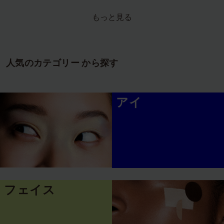
件
件
の
の
もっと見る
レ
レ
ビ
ビ
ュ
ュ
ー
ー
人気のカテゴリー から探す
アイ
フェイス