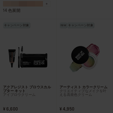
5
5
個
個
14 色展開
で
で
す。
す。
キャンペーン対象
new
キャンペーン対象
219
4
件
件
の
の
レ
レ
ビ
ビ
ュ
ュ
ー
ー
アクアレジスト ブロウスカル
アーティスト カラークリーム
プター キット
クリエイティブなメイクを叶
アイブロウクリーム
える高発色クリーム
PRICE ¥ 6,600
PRICE ¥ 4,950
¥ 6,600
¥ 4,950