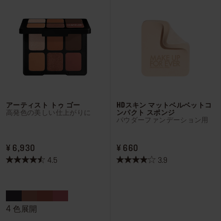
の
の
レ
レ
ビ
ビ
ュ
ュ
ー
ー
アーティスト トゥ ゴー
HDスキン マットベルベットコ
高発色の美しい仕上がりに
ンパクト スポンジ
パウダーファンデーション用
PRICE ¥ 6,930
PRICE ¥ 660
¥ 6,930
¥ 660
4.5
3.9
星
星
4.5
3.9
／
／
5
5
個
個
4 色展開
で
で