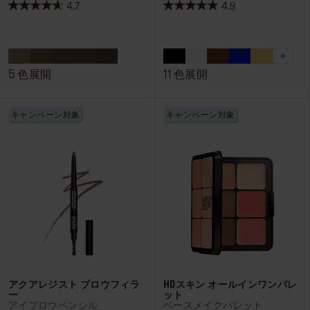
4.7
4.9
星
星
4.7
4.9
／
／
5
5
個
個
5 色展開
11 色展開
で
で
す。
す。
キャンペーン対象
キャンペーン対象
13
73
件
件
の
の
レ
レ
ビ
ビ
ュ
ュ
ー
ー
アクアレジスト ブロウフィラ
HDスキン オールインワンパレ
ー
ット
アイブロウペンシル
ベースメイクパレット