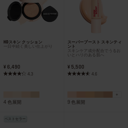
ログインまたはサインアップ
配達先
日本 (¥)
HDスキン クッション
スーパーブースト スキンティ
一日中続く美しい仕上がり
ント
スキンケア成分配合でうるお
いとハリのある肌へ
PRICE ¥ 6,490
PRICE ¥ 5,500
¥ 6,490
¥ 5,500
4.3
4.6
星
星
4.3
4.6
／
／
5
5
個
個
4 色展開
9 色展開
で
で
す。
す。
ベストセラー
14
194
件
件