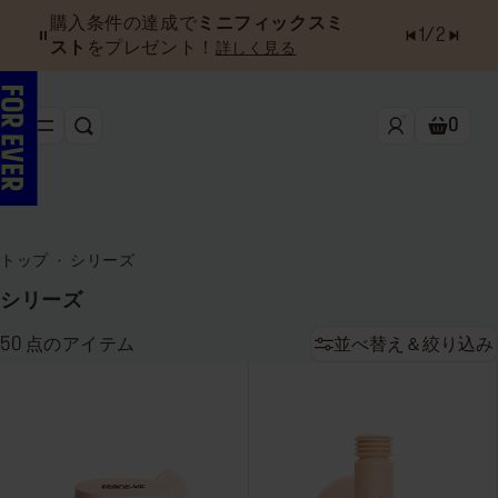
購入条件の達成で
ミニフィックスミ
1
/
2
スト
をプレゼント！
詳しく見る
0
検索
ショッ
新作&ベストセラー
べスコス受賞アイテム
トップ
シリーズ
フェイス
シリーズ
アイ
50
点のアイテム
並べ替え＆絞り込み
リップ
ツール・アクセサリー
キャンペーン
ラストチャンス
店舗検索