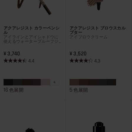
アクアレジスト カラーペンシ
アクアレジスト ブロウスカル
ル
プター
アイラインとアイシャドウに
アイブロウクリーム
使えるウォータープルーフジ
ェルペンシル
PRICE ¥ 3,740
PRICE ¥ 3,520
¥ 3,740
¥ 3,520
4.4
4.3
星
星
4.4
4.3
／
／
5
5
個
個
16 色展開
5 色展開
で
で
す。
す。
707
24
件
件
の
の
レ
レ