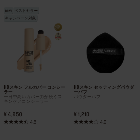
す。
す。
new
ベストセラー
32
7
キャンペーン対象
件
件
の
の
レ
レ
ビ
ビ
ュ
ュ
ー
ー
HDスキン フルカバー コンシー
HDスキン セッティングパウダ
ラー
ーパフ
一日中高いカバー力が続くス
パウダーパフ
キンケアコンシーラー
PRICE ¥ 4,950
PRICE ¥ 1,210
¥ 4,950
¥ 1,210
4.5
4.0
星
星
4.5
4.0
／
／