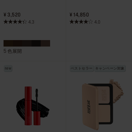
PRICE ¥ 3,520
PRICE ¥ 14,850
¥ 3,520
¥ 14,850
4.3
4.0
星
星
4.3
4.0
／
／
5
5
個
個
5 色展開
で
で
す。
す。
new
ベストセラー
キャンペーン対象
199
274
件
件
の
の
レ
レ
ビ
ビ
ュ
ュ
ー
ー