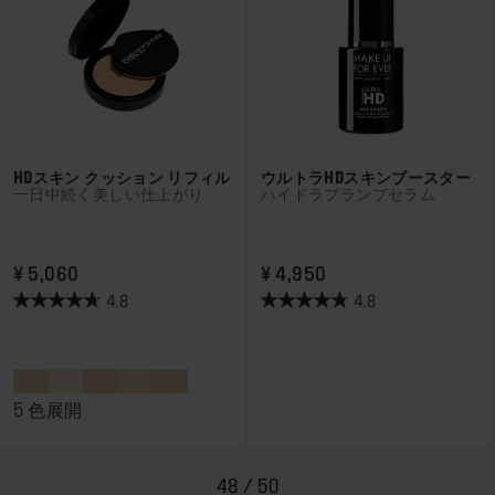
ビ
ビ
ュ
ュ
ー
ー
HDスキン クッション リフィル
ウルトラHDスキンブースター
一日中続く美しい仕上がり
ハイドラプランプセラム
PRICE ¥ 5,060
PRICE ¥ 4,950
¥ 5,060
¥ 4,950
4.8
4.8
星
星
4.8
4.8
／
／
5
5
個
個
5 色展開
で
で
す。
す。
4
19
48 / 50