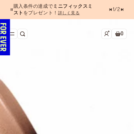
購入条件の達成で
ミニフィックスミ
1
/
2
スト
をプレゼント！
詳しく見る
0
検索
ショッ
新作&ベストセラー
べスコス受賞アイテム
フェイス
アイ
リップ
ツール・アクセサリー
キャンペーン
ラストチャンス
店舗検索