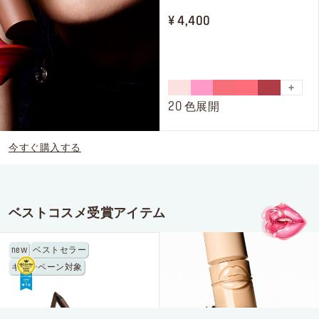
¥ 4,400
メイクアップフォーエバーの世界へようこそ！
新製品やイベントなど最新情報をお届け。
メールのご登録後、公式ウェブサイトで
初めて注文された方に
デラックスサンプル
をプレゼン
ト !
20 色展開
*メールアドレス
今すぐ購入する
メイクアップフォーエバーのお知らせを受け取ることを希望し、メイクアップフ
ベストコスメ受賞アイテム
ォーエバーが個人情報を元にご案内内容をパーソナライズすることを許可しま
す。また、私は16歳以上であることを認めます。*詳細はプライバシーポリシー
をご確認ください。
new
ベストセラー
キャンペーン対象
登録する